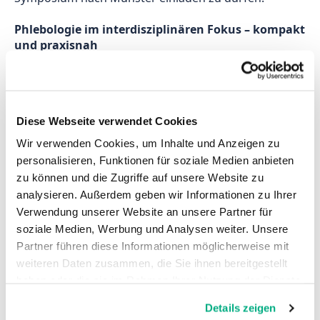
Phlebologie im interdisziplinären Fokus – kompakt 
und praxisnah
Die Phlebologie ist ein vielseitiges Fachgebiet mit 
hoher Relevanz im klinischen Alltag. Ihre enge 
Verknüpfung mit Dermatologie, Angiologie und 
Diese Webseite verwendet Cookies
Gefäßchirurgie macht sie zu einem interdisziplinären 
Querschnittsfach mit besonderem Anspruch. Gerade 
Wir verwenden Cookies, um Inhalte und Anzeigen zu
diese fachübergreifende Komplexität stellt eine 
personalisieren, Funktionen für soziale Medien anbieten
Herausforderung für strukturierte 
zu können und die Zugriffe auf unsere Website zu
Fortbildungsformate dar – eine Herausforderung, 
analysieren. Außerdem geben wir Informationen zu Ihrer
der wir uns mit unserer Fortbildungsreihe gezielt 
Verwendung unserer Website an unsere Partner für
stellen. 
soziale Medien, Werbung und Analysen weiter. Unsere
Partner führen diese Informationen möglicherweise mit
„Xperience meets Enthusiasm – Begeisterung trifft 
weiteren Daten zusammen, die Sie ihnen bereitgestellt
Erfahrung“, unter diesem Leitmotiv möchte das 
Symposium auch diesmal angehende Medizinerinnen 
haben oder die sie im Rahmen Ihrer Nutzung der Dienste
und Mediziner aller Disziplinen sowie alle im 
gesammelt haben. Sie geben Einwilligung zu unseren
Details zeigen
medizinischen Bereich und der Versorgung tätigen 
Cookies, wenn Sie unsere Webseite weiterhin nutzen.