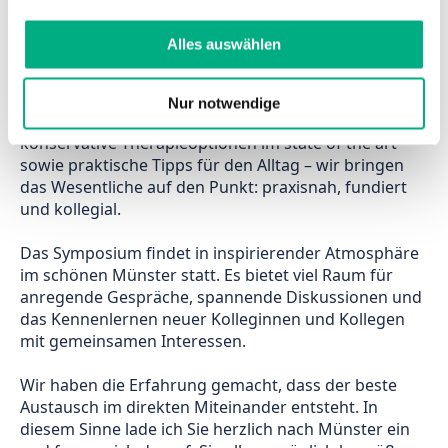
Fachkreise, die sich für phlebologische und 
Weitere Informationen finden Sie in
lymphologische Inhalte begeistern, mit erfahrenen 
unserer
Datenschutzerklärung
und
Impressum
.
Alles auswählen
Kolleginnen und Kollegen zusammenführen. 
Die gesamte Bandbreite der Gefäßmedizin – von der 
Nur notwendige
modernen Diagnostik über chirurgische und 
konservative Therapieoptionen im state of the art 
sowie praktische Tipps für den Alltag – wir bringen 
das Wesentliche auf den Punkt: praxisnah, fundiert 
und kollegial. 
Das Symposium findet in inspirierender Atmosphäre 
im schönen Münster statt. Es bietet viel Raum für 
anregende Gespräche, spannende Diskussionen und 
das Kennenlernen neuer Kolleginnen und Kollegen 
mit gemeinsamen Interessen. 
Wir haben die Erfahrung gemacht, dass der beste 
Austausch im direkten Miteinander entsteht. In 
diesem Sinne lade ich Sie herzlich nach Münster ein 